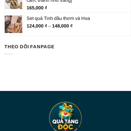
cắm, thanh nhớ trang]
đến
165,000
₫
182,000 ₫
Set quà Tinh dầu thơm và Hoa
Khoảng
124,000
₫
–
148,000
₫
giá:
từ
124,000 ₫
THEO DÕI FANPAGE
đến
148,000 ₫