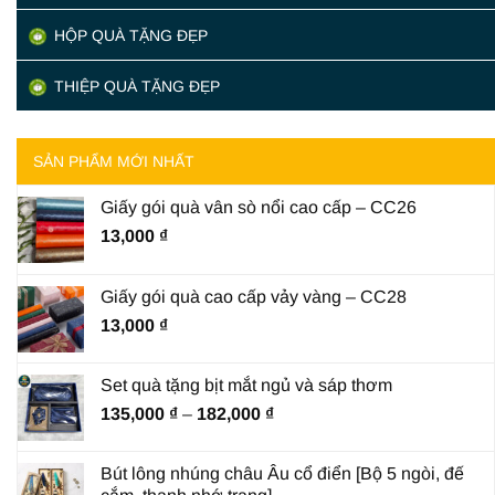
HỘP QUÀ TẶNG ĐẸP
THIỆP QUÀ TẶNG ĐẸP
SẢN PHẨM MỚI NHẤT
Giấy gói quà vân sò nổi cao cấp – CC26
13,000
₫
Giấy gói quà cao cấp vảy vàng – CC28
13,000
₫
Set quà tặng bịt mắt ngủ và sáp thơm
Khoảng
135,000
₫
–
182,000
₫
giá:
từ
Bút lông nhúng châu Âu cổ điển [Bộ 5 ngòi, đế
135,000 ₫