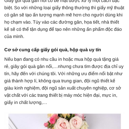
Giấy gói quà gân nổi có bề mặt được xử lý một cách đặc
biệt. So với những loại giấy thông thường thì giấy mỹ thuật
có gân sẽ tạo ấn tượng mạnh mẽ hơn cho người dùng khi
họ chạm vào. Tùy vào các đường gân, họa tiết, nhà thiết
kế sẽ có thể tận dụng để tạo nên những ấn phẩm độc đáo
của mình.
Cơ sở cung cấp giấy gói quà, hộp quà uy tín
Nếu bạn đang có nhu cầu in hoặc mua hộp quà tặng giá
rẻ, giây gói quà gân nổi,…nhưng chưa tìm được địa chỉ uy
tín, hãy đến với chúng tôi. Với những ưu điểm nổi bật như
giá thành hợp lí, không qua trung gian, đội ngũ thiết kế
giàu kinh nghiệm, đội ngũ sản xuất chuyên nghiệp, cơ sở
vật chất với các trang thiết bị máy móc hiện đại, mực in,
giấy in chất lượng,…