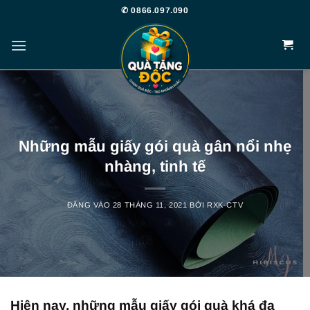
Bỏ
✆ 0866.097.090
qua
nội
dung
Những mẫu giấy gói quà gân nổi nhẹ
nhàng, tinh tế
ĐĂNG VÀO
28 THÁNG 11, 2021
BỞI
RXK-CTV
Hiện nay, những mẫu giấy gói quà khá đa