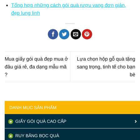
Tổng hợp những cách gói quà rượu vang đơn giản,
đẹp lung linh
Mua giấy gói quà đẹp mua ở
Lựa chọn hộp gỗ quà tặng
đâu giá rẻ, đa dạng mẫu mã
sang trọng, tinh tế cho bạn
?
bè
DANH MỤC SẢN PHẨM
GIẤY GÓI QUÀ CAO CẤP
RUY BĂNG BỌC QUÀ