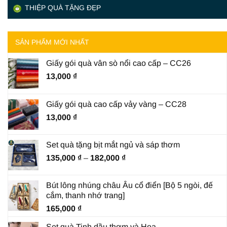
THIỆP QUÀ TẶNG ĐẸP
SẢN PHẨM MỚI NHẤT
Giấy gói quà vân sò nổi cao cấp – CC26
13,000
₫
Giấy gói quà cao cấp vảy vàng – CC28
13,000
₫
Set quà tặng bịt mắt ngủ và sáp thơm
Khoảng
135,000
₫
–
182,000
₫
giá:
từ
Bút lông nhúng châu Âu cổ điển [Bộ 5 ngòi, đế
135,000 ₫
cắm, thanh nhớ trang]
đến
165,000
₫
182,000 ₫
Set quà Tinh dầu thơm và Hoa