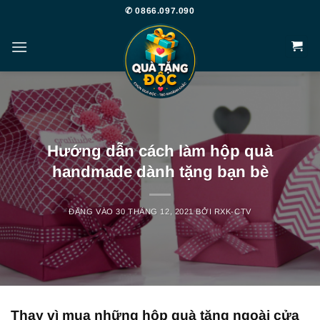
Bỏ
✆ 0866.097.090
qua
nội
dung
Hướng dẫn cách làm hộp quà
handmade dành tặng bạn bè
ĐĂNG VÀO
30 THÁNG 12, 2021
BỞI
RXK-CTV
Thay vì mua những hộp quà tặng ngoài cửa