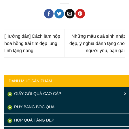
[Hướng dẫn] Cách làm hộp
Những mẫu quà sinh nhật
hoa hồng trái tim đẹp lung
đẹp, ý nghĩa dành tặng cho
linh tặng nàng
người yêu, bạn gái
DANH MỤC SẢN PHẨM
GIẤY GÓI QUÀ CAO CẤP
RUY BĂNG BỌC QUÀ
HỘP QUÀ TẶNG ĐẸP