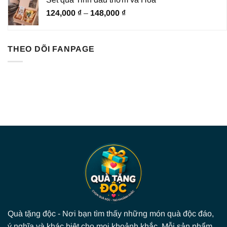
Khoảng
124,000
₫
–
148,000
₫
giá:
từ
124,000 ₫
THEO DÕI FANPAGE
đến
148,000 ₫
Quà tặng độc - Nơi bạn tìm thấy những món quà độc đáo,
ý nghĩa và khác biệt cho mọi khoảnh khắc. Mỗi sản phẩm