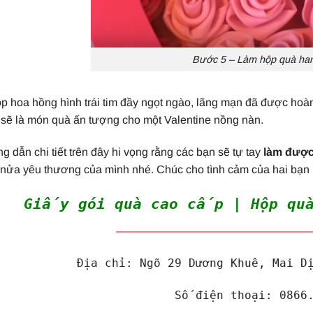
Bước 5 – Làm hộp quà h
ộp hoa hồng hình trái tim đầy ngọt ngào, lãng mạn đã được hoà
 sẽ là món quà ấn tượng cho một Valentine nồng nàn.
 dẫn chi tiết trên đây hi vọng rằng các bạn sẽ tự tay
làm được
 nửa yêu thương của mình nhé. Chúc cho tình cảm của hai bạn l
Giấy gói quà cao cấp | Hộp quà
——————————————————
Địa chỉ: Ngõ 29 Dương Khuê, Mai D
Số điện thoại: 0866