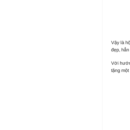
Vậy là h
đẹp, hẳn
Với hướng
tặng một