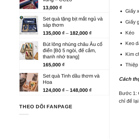
13,000
₫
Giấy 
Set quà tặng bịt mắt ngủ và
Giấy 
sáp thơm
Kéo
Khoảng
135,000
₫
–
182,000
₫
giá:
Keo d
Bút lông nhúng châu Âu cổ
từ
điển [Bộ 5 ngòi, đế cắm,
135,000 ₫
Kim c
thanh nhớ trang]
đến
165,000
₫
Thiệp
182,000 ₫
Set quà Tinh dầu thơm và
Cách thự
Hoa
Khoảng
124,000
₫
–
148,000
₫
Bước 1: C
giá:
chỉ để lạ
từ
THEO DÕI FANPAGE
124,000 ₫
đến
148,000 ₫