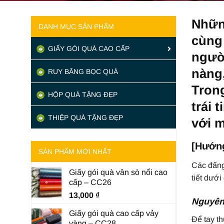
Nhữn
DANH MỤC SẢN PHẨM
cùng
GIẤY GÓI QUÀ CAO CẤP
người
nàng
RUY BĂNG BỌC QUÀ
Trong
HỘP QUÀ TẶNG ĐẸP
trái 
THIỆP QUÀ TẶNG ĐẸP
với 
[Hướng
SẢN PHẨM MỚI NHẤT
Các đấng
Giấy gói quà vân sò nổi cao
tiết dưới
cấp – CC26
13,000
₫
Nguyên 
Giấy gói quà cao cấp vảy
Để tay t
vàng – CC28