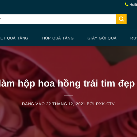
Hotl
SET QUÀ TẶNG
HỘP QUÀ TẶNG
GIẤY GÓI QUÀ
RU
àm hộp hoa hồng trái tim đẹp 
ĐĂNG VÀO
22 THÁNG 12, 2021
BỞI
RXK-CTV