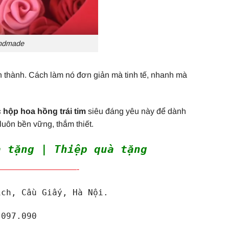
andmade
n thành. Cách làm nó đơn giản mà tinh tế, nhanh mà
 hộp hoa hồng trái tim
siêu đáng yêu này để dành
uôn bền vững, thắm thiết.
 tặng | Thiệp quà tặng
—————————-
ịch, Cầu Giấy, Hà Nội.
.097.090