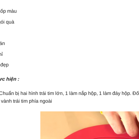
xốp màu
gói quà
án
hỉ
 đẹp
c hiện :
huẩn bị hai hình trái tim lớn, 1 làm nắp hộp, 1 làm đáy hộp. Đố
i vành trái tim phía ngoài