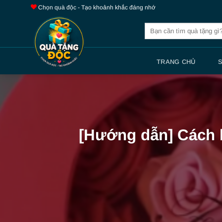
Bỏ
Chọn quà độc - Tạo khoảnh khắc đáng nhớ
qua
Tìm
nội
kiếm:
dung
TRANG CHỦ
[Hướng dẫn] Cách l