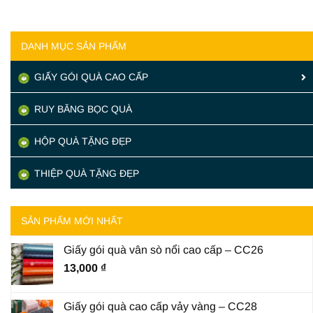
DANH MỤC SẢN PHẨM
GIẤY GÓI QUÀ CAO CẤP
RUY BĂNG BỌC QUÀ
HỘP QUÀ TẶNG ĐẸP
THIỆP QUÀ TẶNG ĐẸP
SẢN PHẨM MỚI NHẤT
Giấy gói quà vân sò nổi cao cấp – CC26
13,000
₫
Giấy gói quà cao cấp vảy vàng – CC28