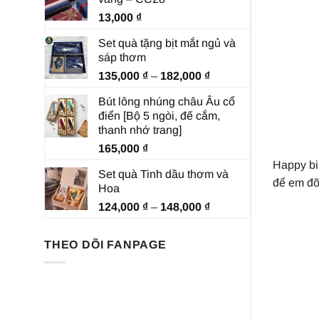
13,000
₫
Set quà tặng bịt mắt ngủ và
sáp thơm
Khoảng
135,000
₫
–
182,000
₫
giá:
Bút lông nhúng châu Âu cổ
từ
điển [Bộ 5 ngòi, đế cắm,
135,000 ₫
thanh nhớ trang]
đến
165,000
₫
182,000 ₫
Happy bi
Set quà Tinh dầu thơm và
để em đỡ
Hoa
Khoảng
124,000
₫
–
148,000
₫
giá:
từ
THEO DÕI FANPAGE
124,000 ₫
đến
148,000 ₫