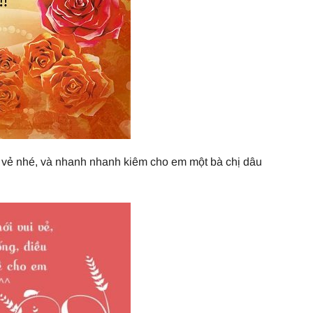
i vẻ nhé, và nhanh nhanh kiêm cho em một bà chị dâu