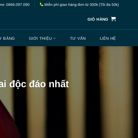
ine: 0866.097.090
Miễn phí giao hàng đơn từ 300k (Tối đa 50k)
GIỎ HÀNG
Y BĂNG
GIỚI THIỆU
TƯ VẤN
LIÊN HỆ
ai độc đáo nhất