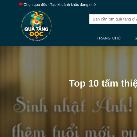
Bỏ
Chọn quà độc - Tạo khoảnh khắc đáng nhớ
qua
Tìm
nội
kiếm:
dung
TRANG CHỦ
Top 10 tấm thi