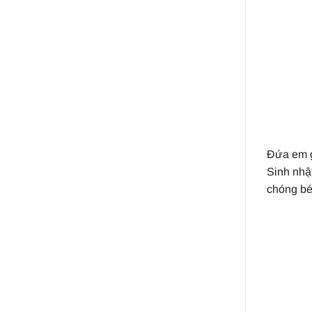
Đứa em g
Sinh nhậ
chóng bé