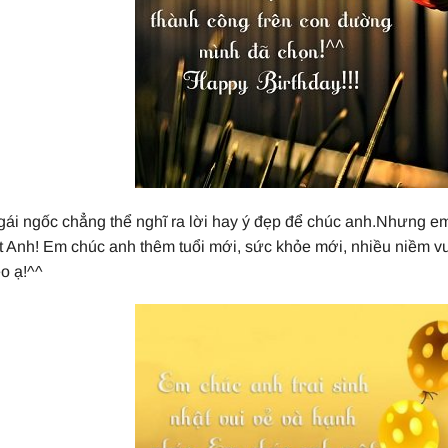
ái ngốc chẳng thể nghĩ ra lời hay ý đẹp để chúc anh.Nhưng em 
t Anh! Em chúc anh thêm tuổi mới, sức khỏe mới, nhiều niềm vu
o ạ!^^