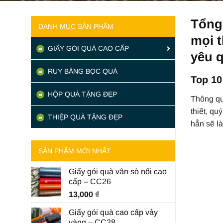
Tổng
DANH MỤC SẢN PHẨM
mọi t
GIẤY GÓI QUÀ CAO CẤP
yêu q
RUY BĂNG BỌC QUÀ
Top 10
HỘP QUÀ TẶNG ĐẸP
Thông q
thiết, qu
THIỆP QUÀ TẶNG ĐẸP
hẳn sẽ l
SẢN PHẨM MỚI NHẤT
Giấy gói quà vân sò nổi cao
cấp – CC26
13,000
₫
Giấy gói quà cao cấp vảy
vàng – CC28