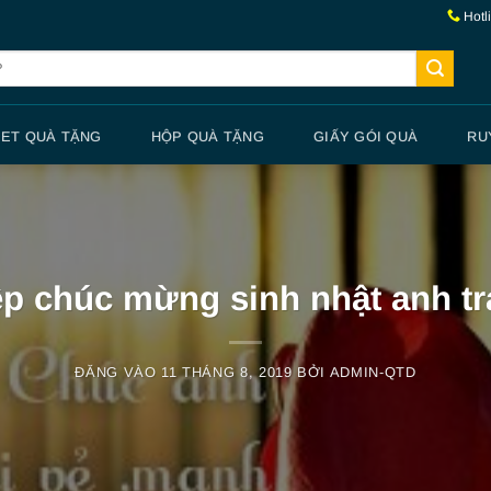
Hotl
SET QUÀ TẶNG
HỘP QUÀ TẶNG
GIẤY GÓI QUÀ
RU
ệp chúc mừng sinh nhật anh tr
ĐĂNG VÀO
11 THÁNG 8, 2019
BỞI
ADMIN-QTD