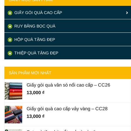
GIẤY GÓI QUÀ CAO CẤP
RUY BĂNG BỌC QUÀ
HỘP QUÀ TẶNG ĐẸP
THIỆP QUÀ TẶNG ĐẸP
SẢN PHẨM MỚI NHẤT
Giấy gói quà vân sò nổi cao cấp – CC26
13,000
₫
Giấy gói quà cao cấp vảy vàng – CC28
13,000
₫