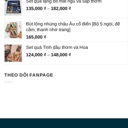
Set quà tặng bịt mắt ngủ và sáp thơm
Khoảng
135,000
₫
–
182,000
₫
giá:
từ
Bút lông nhúng châu Âu cổ điển [Bộ 5 ngòi, đế
135,000 ₫
cắm, thanh nhớ trang]
đến
165,000
₫
182,000 ₫
Set quà Tinh dầu thơm và Hoa
Khoảng
124,000
₫
–
148,000
₫
giá:
từ
124,000 ₫
THEO DÕI FANPAGE
đến
148,000 ₫