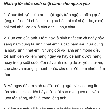
Những lời chúc sinh nhật dành cho người yêu
1. Chúc tình yêu của anh một ngày tràn ngập những quà
tặng, những lời chúc, nhưng nụ hôn thì chỉ nhận được một
cái thôi nhé. Và đó là của anh… chụt chụt
2. Cún con của anh. Hôm nay là sinh nhật em và ngày này
sang năm cũng là sinh nhật em và các năm sau nữa cũng
là ngày sinh nhật em..Nhưng đối với anh anh mong điều
tốt lành đến với em hàng ngày và hãy để anh được hàng
ngày trong suốt cuộc đời này anh mong được yêu thương
che chở và mang lại hạnh phúc cho em. Yêu em nhiều lắm
lắm
3. Và ngày đó em sinh ra đời, cùng ngàn vì sao lung linh
tỏa sáng… Cho đến bây giờ ngôi sao mang tên em vẫn
luôn tỏa sáng, nhất là trong lòng anh.
4. Cảm ơn anh đã ở bên cạnh một đứa bướng bỉnh như