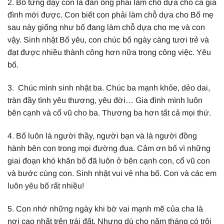
2. Bố từng dạy con là đàn ông phải làm chỗ dựa cho cả gia
đình mới được. Con biết con phải làm chỗ dựa cho Bố mẹ
sau này giống như bố đang làm chỗ dựa cho mẹ và con
vậy. Sinh nhật Bố yêu, con chúc bố ngày càng tươi trẻ và
đạt được nhiều thành công hơn nữa trong công việc. Yêu
bố.
3. Chúc mình sinh nhật ba. Chúc ba mạnh khỏe, dẻo dai,
tràn đầy tình yêu thương, yêu đời… Gia đình mình luôn
bên cạnh và cổ vũ cho ba. Thương ba hơn tất cả mọi thứ.
4. Bố luôn là người thầy, người bạn và là người đồng
hành bên con trong mọi đường đua. Cảm ơn bố vì những
giai đoạn khó khăn bố đã luôn ở bên cạnh con, cổ vũ con
và bước cùng con. Sinh nhật vui vẻ nha bố. Con và các em
luôn yêu bố rất nhiều!
5. Con nhớ những ngày khi bờ vai mạnh mẽ của cha là
nơi cao nhất trên trái đất. Nhưng dù cho năm tháng có trôi