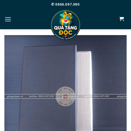
Bỏ
✆ 0866.097.090
qua
nội
dung