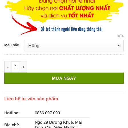
XÓA
Màu sắc
Ruy băng Thái 3cm Always by your side – RB36 số lượng
MUA NGAY
Liên hệ tư vấn sản phẩm
Hotline:
0866.097.090
Ngõ 29 Dương Khuê, Mai
Địa chỉ:
Dịch, Cầu Giấy, Hà Nội.