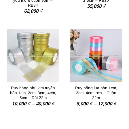
you more cuộn 90m –
2,5cm – RB30
RB34
55,000
₫
62,000
₫
Ruy băng nhũ kim tuyến
Ruy băng lụa bản 1cm,
bản 1cm, 2cm, 3cm, 4cm,
2cm, 4cm trơn – Cuộn
5cm – Dài 22m
22m
Khoảng
Khoả
10,000
₫
–
40,000
₫
8,000
₫
–
17,000
₫
giá:
giá:
từ
từ
10,000 ₫
8,000
đến
đến
40,000 ₫
17,00