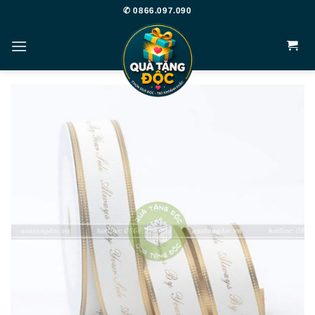
Bỏ
✆ 0866.097.090
qua
nội
dung