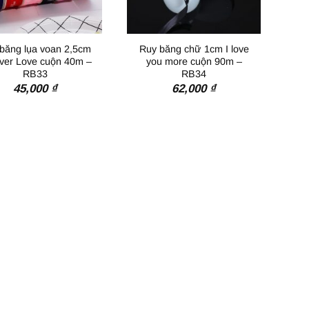
băng lụa voan 2,5cm
Ruy băng chữ 1cm I love
ver Love cuộn 40m –
you more cuộn 90m –
RB33
RB34
45,000
₫
62,000
₫