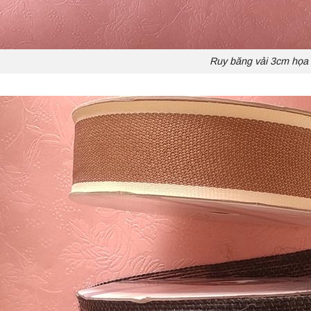
Ruy băng vải 3cm họa t