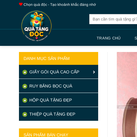
Bỏ
Chọn quà độc - Tạo khoảnh khắc đáng nhớ
qua
Tìm
nội
kiếm:
dung
TRANG CHỦ
DANH MỤC SẢN PHẨM
GIẤY GÓI QUÀ CAO CẤP
RUY BĂNG BỌC QUÀ
HỘP QUÀ TẶNG ĐẸP
THIỆP QUÀ TẶNG ĐẸP
SẢN PHẨM BÁN CHẠY