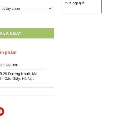
mua hộp quà
họa tiết - RB03 số lượng
MUA NGAY
sản phẩm
66.097.090
õ 29 Dương Khuê, Mai
ch, Cầu Giấy, Hà Nội.