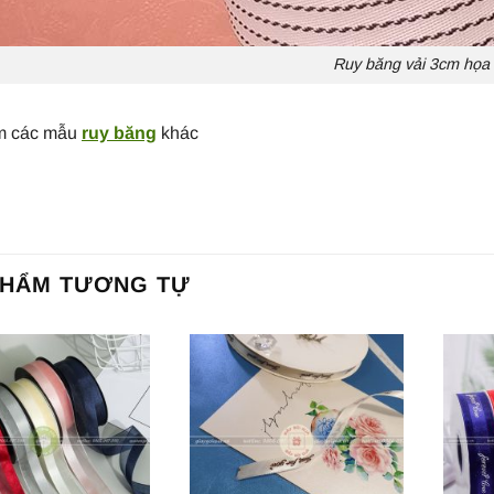
Ruy băng vải 3cm họa t
m các mẫu
ruy băng
khác
PHẨM TƯƠNG TỰ