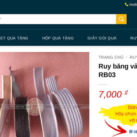
Hotl
SET QUÀ TẶNG
HỘP QUÀ TẶNG
GIẤY GÓI QUÀ
RU
TRANG CHỦ
/
RU
Ruy băng vải
RB03
7,000
₫