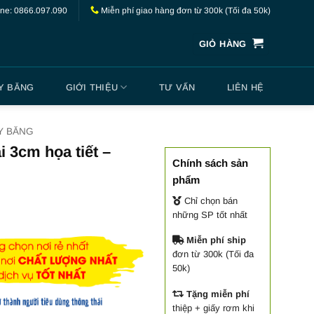
ine: 0866.097.090
Miễn phí giao hàng đơn từ 300k (Tối đa 50k)
GIỎ HÀNG
Y BĂNG
GIỚI THIỆU
TƯ VẤN
LIÊN HỆ
Y BĂNG
 3cm họa tiết –
Chính sách sản
phẩm
Chỉ chọn bán
những SP tốt nhất
Miễn phí ship
đơn từ 300k (Tối đa
50k)
Tặng miễn phí
thiệp + giấy rơm khi