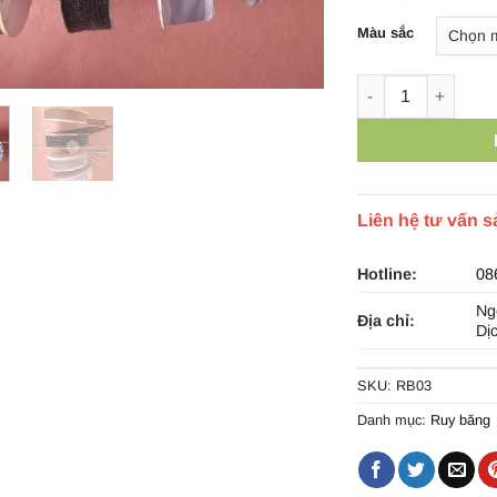
Màu sắc
Ruy băng vải 3cm 
Liên hệ tư vấn 
Hotline:
08
Ng
Địa chỉ:
Dị
SKU:
RB03
Danh mục:
Ruy băng