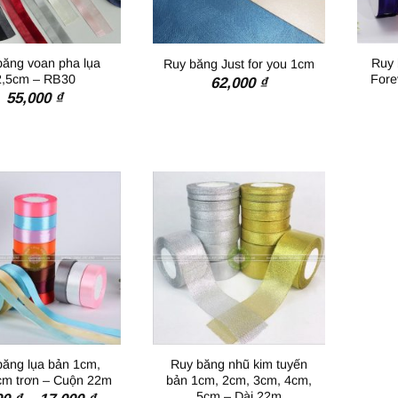
băng voan pha lụa
Ruy 
Ruy băng Just for you 1cm
2,5cm – RB30
Fore
62,000
₫
55,000
₫
băng lụa bản 1cm,
Ruy băng nhũ kim tuyến
cm trơn – Cuộn 22m
bản 1cm, 2cm, 3cm, 4cm,
5cm – Dài 22m