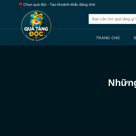
Bỏ
Chọn quà độc - Tạo khoảnh khắc đáng nhớ
qua
Tìm
nội
kiếm:
dung
TRANG CHỦ
Những