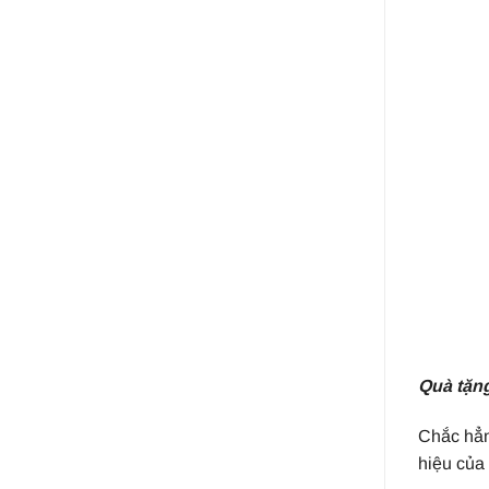
Quà tặng
Chắc hẳn
hiệu của