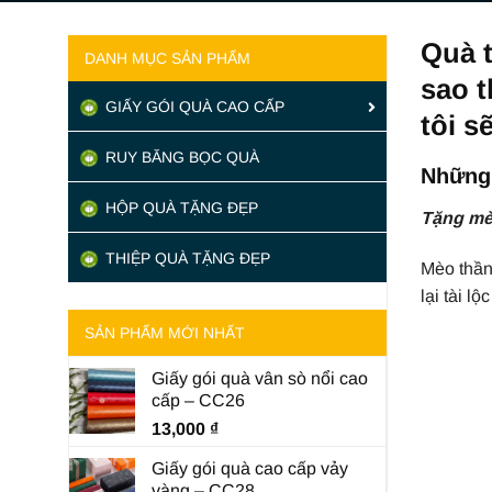
Quà 
DANH MỤC SẢN PHẨM
sao t
GIẤY GÓI QUÀ CAO CẤP
tôi s
RUY BĂNG BỌC QUÀ
Những 
HỘP QUÀ TẶNG ĐẸP
Tặng mèo
THIỆP QUÀ TẶNG ĐẸP
Mèo thần
lại tài l
SẢN PHẨM MỚI NHẤT
Giấy gói quà vân sò nổi cao
cấp – CC26
13,000
₫
Giấy gói quà cao cấp vảy
vàng – CC28