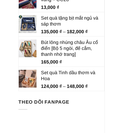
13,000
₫
Set quà tặng bịt mắt ngủ và
sáp thơm
Khoảng
135,000
₫
–
182,000
₫
giá:
Bút lông nhúng châu Âu cổ
từ
điển [Bộ 5 ngòi, đế cắm,
135,000 ₫
thanh nhớ trang]
đến
165,000
₫
182,000 ₫
Set quà Tinh dầu thơm và
Hoa
Khoảng
124,000
₫
–
148,000
₫
giá:
từ
THEO DÕI FANPAGE
124,000 ₫
đến
148,000 ₫