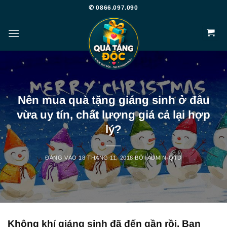
Bỏ
✆ 0866.097.090
qua
nội
dung
Nên mua quà tặng giáng sinh ở đâu
vừa uy tín, chất lượng giá cả lại hợp
lý?
ĐĂNG VÀO
18 THÁNG 11, 2018
BỞI
ADMIN-QTD
Không khí giáng sinh đã đến gần rồi. Bạn