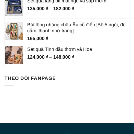
Set quà tặng bịt mắt ngủ và sáp thơm
Khoảng
135,000
₫
–
182,000
₫
giá:
từ
Bút lông nhúng châu Âu cổ điển [Bộ 5 ngòi, đế
135,000 ₫
cắm, thanh nhớ trang]
đến
165,000
₫
182,000 ₫
Set quà Tinh dầu thơm và Hoa
Khoảng
124,000
₫
–
148,000
₫
giá:
từ
124,000 ₫
THEO DÕI FANPAGE
đến
148,000 ₫