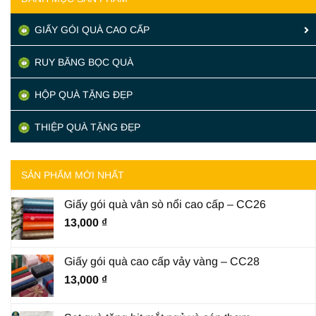
GIẤY GÓI QUÀ CAO CẤP
RUY BĂNG BỌC QUÀ
HỘP QUÀ TẶNG ĐẸP
THIỆP QUÀ TẶNG ĐẸP
SẢN PHẨM MỚI NHẤT
Giấy gói quà vân sò nổi cao cấp – CC26
13,000
₫
Giấy gói quà cao cấp vảy vàng – CC28
13,000
₫