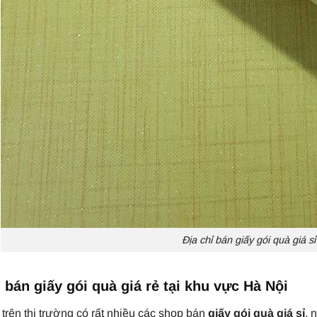
Địa chỉ bán giấy gói quà giá sỉ
ỉ bán giấy gói quà giá rẻ tại khu vực Hà Nội
trên thị trường có rất nhiều các shop bán
giấy gói quà giá sỉ
, 