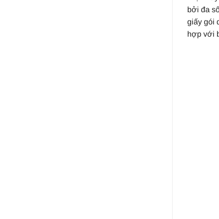
bởi đa số
giấy gói
hợp với 