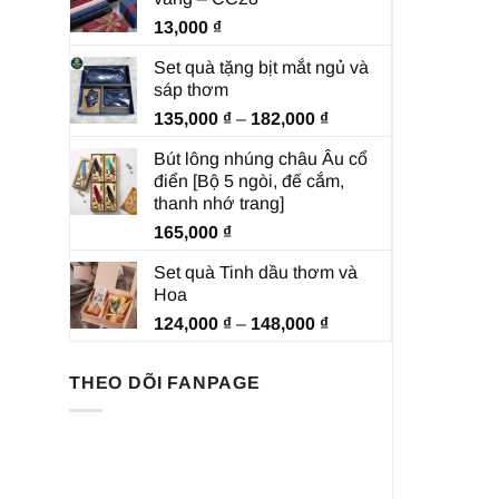
13,000
₫
Set quà tặng bịt mắt ngủ và
sáp thơm
Khoảng
135,000
₫
–
182,000
₫
giá:
Bút lông nhúng châu Âu cổ
từ
điển [Bộ 5 ngòi, đế cắm,
135,000 ₫
thanh nhớ trang]
đến
165,000
₫
182,000 ₫
Set quà Tinh dầu thơm và
Hoa
Khoảng
124,000
₫
–
148,000
₫
giá:
từ
THEO DÕI FANPAGE
124,000 ₫
đến
148,000 ₫