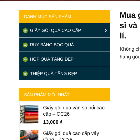
Mua g
DANH MỤC SẢN PHẨM
sỉ và
GIẤY GÓI QUÀ CAO CẤP
lí.
RUY BĂNG BỌC QUÀ
Không ch
hàng gói
HỘP QUÀ TẶNG ĐẸP
THIỆP QUÀ TẶNG ĐẸP
SẢN PHẨM MỚI NHẤT
Giấy gói quà vân sò nổi cao
cấp – CC26
13,000
₫
Giấy gói quà cao cấp vảy
vàng – CC28