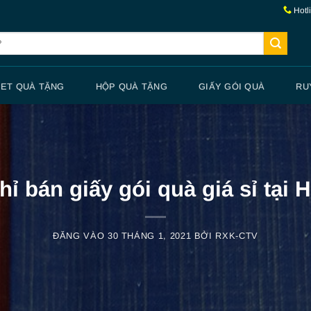
Hotl
SET QUÀ TẶNG
HỘP QUÀ TẶNG
GIẤY GÓI QUÀ
RU
hỉ bán giấy gói quà giá sỉ tại 
ĐĂNG VÀO
30 THÁNG 1, 2021
BỞI
RXK-CTV