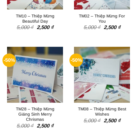
TM10 – Thiệp Mừng
TM02 – Thiệp Mừng For
Beautiful Day
You
Giá
Giá
Giá
Giá
5,000
₫
2,500
₫
5,000
₫
2,500
₫
gốc
hiện
gốc
hiện
là:
tại
là:
tại
5,000 ₫.
là:
5,000 ₫.
là:
2,500 ₫.
2,500 ₫
-50%
-50%
TM28 – Thiệp Mừng
TM08 – Thiệp Mừng Best
Giáng Sinh Merry
Wishes
Chrismas
Giá
Giá
5,000
₫
2,500
₫
Giá
Giá
gốc
hiện
5,000
₫
2,500
₫
gốc
hiện
là:
tại
là:
tại
5,000 ₫.
là: