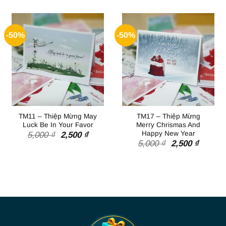
5,000 ₫.
là:
2,500 ₫
2,500 ₫.
-50%
-50%
TM11 – Thiệp Mừng May
TM17 – Thiệp Mừng
Luck Be In Your Favor
Merry Chrismas And
Happy New Year
Giá
Giá
5,000
₫
2,500
₫
gốc
hiện
Giá
Giá
5,000
₫
2,500
₫
là:
tại
gốc
hiện
5,000 ₫.
là:
là:
tại
2,500 ₫.
5,000 ₫.
là:
2,500 ₫