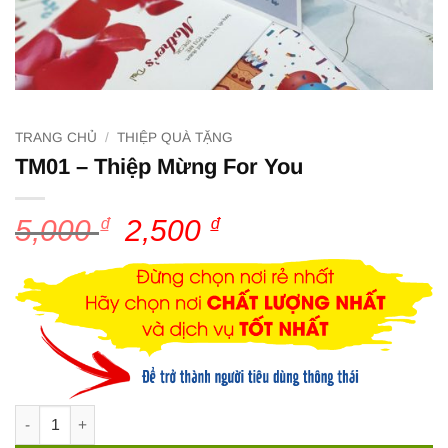
TRANG CHỦ
/
THIỆP QUÀ TẶNG
TM01 – Thiệp Mừng For You
5,000
₫
Giá
2,500
₫
Giá
gốc
hiện
là:
tại
5,000 ₫.
là:
2,500 ₫.
TM01 – Thiệp Mừng For You số lượng