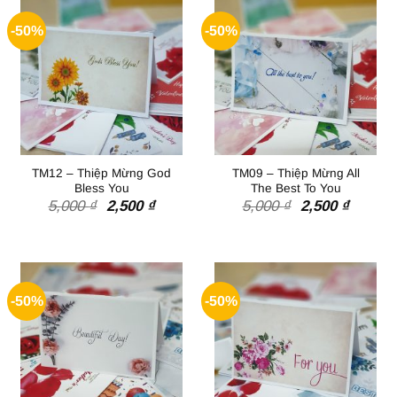
-50%
-50%
TM12 – Thiệp Mừng God
TM09 – Thiệp Mừng All
Bless You
The Best To You
Giá
Giá
Giá
Giá
5,000
₫
2,500
₫
5,000
₫
2,500
₫
gốc
hiện
gốc
hiện
là:
tại
là:
tại
5,000 ₫.
là:
5,000 ₫.
là:
2,500 ₫.
2,500 ₫
-50%
-50%