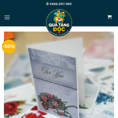
Bỏ
✆ 0866.097.090
qua
nội
dung
-50%