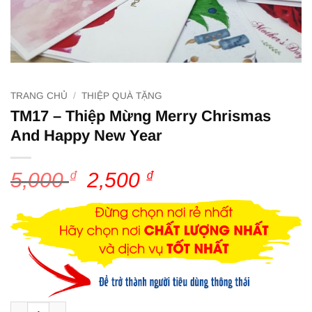
TRANG CHỦ
/
THIỆP QUÀ TẶNG
TM17 – Thiệp Mừng Merry Chrismas
And Happy New Year
5,000
₫
Giá
2,500
₫
Giá
gốc
hiện
là:
tại
5,000 ₫.
là:
2,500 ₫.
TM17 – Thiệp Mừng Merry Chrismas And Happy New Year số l