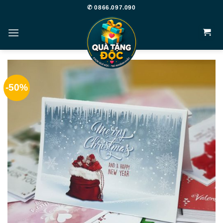
Bỏ
✆ 0866.097.090
qua
nội
dung
-50%