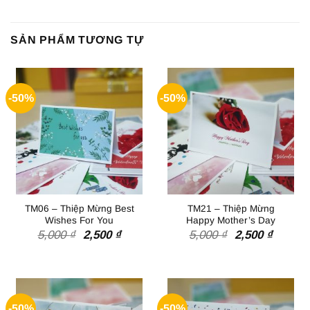
SẢN PHẨM TƯƠNG TỰ
-50%
-50%
TM06 – Thiệp Mừng Best
TM21 – Thiệp Mừng
Wishes For You
Happy Mother’s Day
Giá
Giá
Giá
Giá
5,000
₫
2,500
₫
5,000
₫
2,500
₫
gốc
hiện
gốc
hiện
là:
tại
là:
tại
5,000 ₫.
là:
5,000 ₫.
là:
2,500 ₫.
2,500 ₫
-50%
-50%