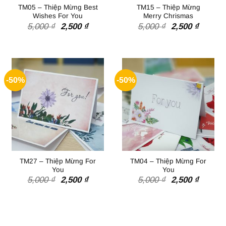
TM05 – Thiệp Mừng Best
TM15 – Thiệp Mừng
Wishes For You
Merry Chrismas
Giá
Giá
Giá
Giá
5,000
₫
2,500
₫
5,000
₫
2,500
₫
gốc
hiện
gốc
hiện
là:
tại
là:
tại
5,000 ₫.
là:
5,000 ₫.
là:
2,500 ₫.
2,500 ₫
-50%
-50%
TM27 – Thiệp Mừng For
TM04 – Thiệp Mừng For
You
You
Giá
Giá
Giá
Giá
5,000
₫
2,500
₫
5,000
₫
2,500
₫
gốc
hiện
gốc
hiện
là:
tại
là:
tại
5,000 ₫.
là:
5,000 ₫.
là:
2,500 ₫.
2,500 ₫