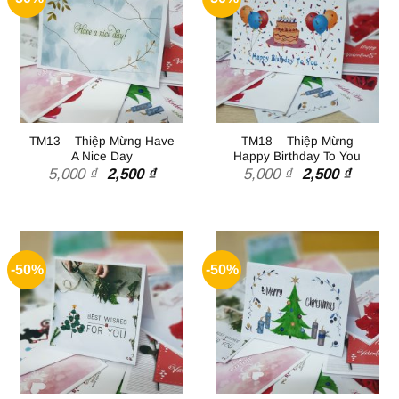
TM13 – Thiệp Mừng Have
TM18 – Thiệp Mừng
A Nice Day
Happy Birthday To You
Giá
Giá
Giá
Giá
5,000
₫
2,500
₫
5,000
₫
2,500
₫
gốc
hiện
gốc
hiện
là:
tại
là:
tại
5,000 ₫.
là:
5,000 ₫.
là:
2,500 ₫.
2,500 ₫
-50%
-50%