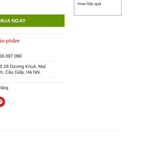
mua hộp quà
 thiệp quà tặng TM01 - Happy Memories số lượng
MUA NGAY
sản phẩm
66.097.090
õ 29 Dương Khuê, Mai
ch, Cầu Giấy, Hà Nội.
 tặng