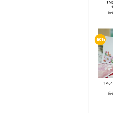
TM1
H
5,
-50%
TM04 
5,