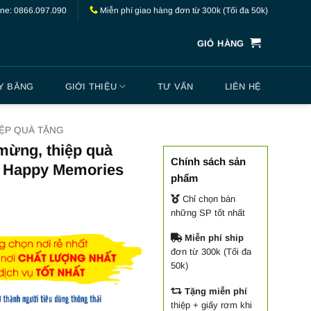
ine: 0866.097.090
Miễn phí giao hàng đơn từ 300k (Tối đa 50k)
GIỎ HÀNG
Y BĂNG
GIỚI THIỆU
TƯ VẤN
LIÊN HỆ
IỆP QUÀ TẶNG
mừng, thiệp quà
Chính sách sản
– Happy Memories
phẩm
Chỉ chọn bán
những SP tốt nhất
Miễn phí ship
đơn từ 300k (Tối đa
50k)
Tặng miễn phí
thiệp + giấy rơm khi