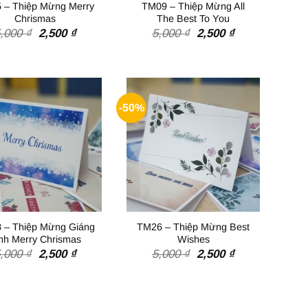
 – Thiệp Mừng Merry
TM09 – Thiệp Mừng All
Chrismas
The Best To You
Giá
Giá
Giá
Giá
5,000
₫
2,500
₫
5,000
₫
2,500
₫
gốc
hiện
gốc
hiện
là:
tại
là:
tại
5,000 ₫.
là:
5,000 ₫.
là:
2,500 ₫.
2,500 ₫.
-50%
 – Thiệp Mừng Giáng
TM26 – Thiệp Mừng Best
nh Merry Chrismas
Wishes
Giá
Giá
Giá
Giá
5,000
₫
2,500
₫
5,000
₫
2,500
₫
gốc
hiện
gốc
hiện
là:
tại
là:
tại
5,000 ₫.
là:
5,000 ₫.
là:
2,500 ₫.
2,500 ₫.