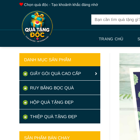
Bỏ
Chọn quà độc - Tạo khoảnh khắc đáng nhớ
qua
Tìm
nội
kiếm:
dung
TRANG CHỦ
DANH MỤC SẢN PHẨM
GIẤY GÓI QUÀ CAO CẤP
RUY BĂNG BỌC QUÀ
HỘP QUÀ TẶNG ĐẸP
THIỆP QUÀ TẶNG ĐẸP
SẢN PHẨM BÁN CHẠY