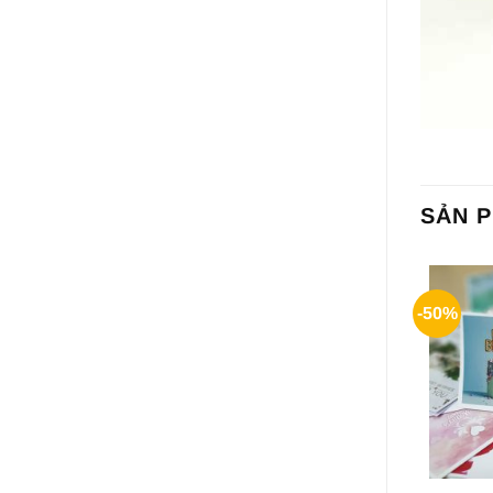
SẢN 
-50%