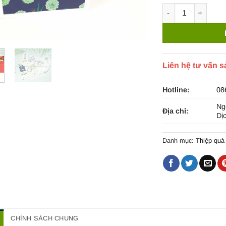
Thiệp chúc mừng,
Liên hệ tư vấn 
Hotline:
08
Ng
Địa chỉ:
Dị
Danh mục:
Thiệp quà
CHÍNH SÁCH CHUNG