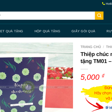
Hotl
SET QUÀ TẶNG
HỘP QUÀ TẶNG
GIẤY GÓI QUÀ
RU
TRANG CHỦ
/
TH
Thiệp chúc 
tặng TM01 
5,000
₫