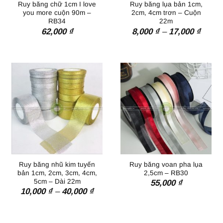
Ruy băng chữ 1cm I love
Ruy băng lụa bản 1cm,
you more cuộn 90m –
2cm, 4cm trơn – Cuộn
RB34
22m
Khoả
62,000
₫
8,000
₫
–
17,000
₫
giá:
từ
8,000
đến
17,00
Ruy băng nhũ kim tuyến
Ruy băng voan pha lụa
bản 1cm, 2cm, 3cm, 4cm,
2,5cm – RB30
5cm – Dài 22m
55,000
₫
Khoảng
10,000
₫
–
40,000
₫
giá:
từ
10,000 ₫