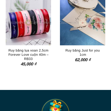
đến
40,000 ₫
Ruy băng lụa voan 2,5cm
Ruy băng Just for you
Forever Love cuộn 40m –
1cm
RB33
62,000
₫
45,000
₫