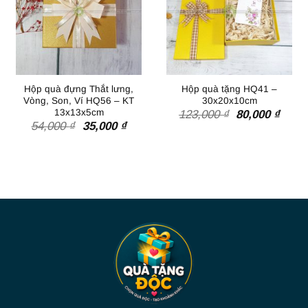
Hộp quà đựng Thắt lưng,
Hộp quà tặng HQ41 –
Vòng, Son, Ví HQ56 – KT
30x20x10cm
13x13x5cm
Giá
Giá
123,000
₫
80,000
₫
Giá
Giá
gốc
hiện
54,000
₫
35,000
₫
gốc
hiện
là:
tại
là:
tại
123,000 ₫.
là:
54,000 ₫.
là:
80,00
35,000 ₫.