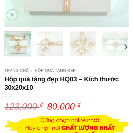
TRANG CHỦ
/
HỘP QUÀ TẶNG ĐẸP
Hộp quà tặng đẹp HQ03 – Kích thước
30x20x10
123,000
₫
Giá
80,000
₫
Giá
gốc
hiện
là:
tại
123,000 ₫.
là:
80,000 ₫.