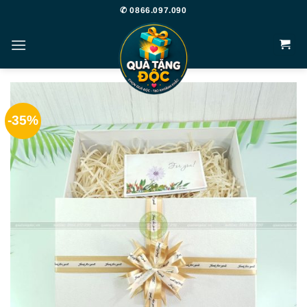
Bỏ
✆ 0866.097.090
qua
nội
dung
-35%