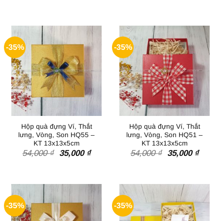
gốc
hiện
65,00
là:
tại
đến
123,000 ₫.
là:
80,00
80,000 ₫.
-35%
-35%
Hộp quà đựng Ví, Thắt
Hộp quà đựng Ví, Thắt
lưng, Vòng, Son HQ55 –
lưng, Vòng, Son HQ51 –
KT 13x13x5cm
KT 13x13x5cm
Giá
Giá
Giá
Giá
54,000
₫
35,000
₫
54,000
₫
35,000
₫
gốc
hiện
gốc
hiện
là:
tại
là:
tại
54,000 ₫.
là:
54,000 ₫.
là:
35,000 ₫.
35,000
-35%
-35%