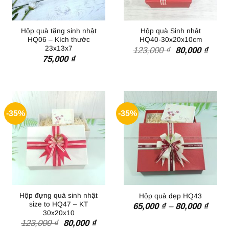
Hộp quà tặng sinh nhật
Hộp quà Sinh nhật
HQ06 – Kích thước
HQ40-30x20x10cm
23x13x7
Giá
Giá
123,000
₫
80,000
₫
gốc
hiện
75,000
₫
là:
tại
123,000 ₫.
là:
80,00
-35%
-35%
Hộp đựng quà sinh nhật
Hộp quà đẹp HQ43
size to HQ47 – KT
Khoả
65,000
₫
–
80,000
₫
30x20x10
giá:
Giá
Giá
từ
123,000
₫
80,000
₫