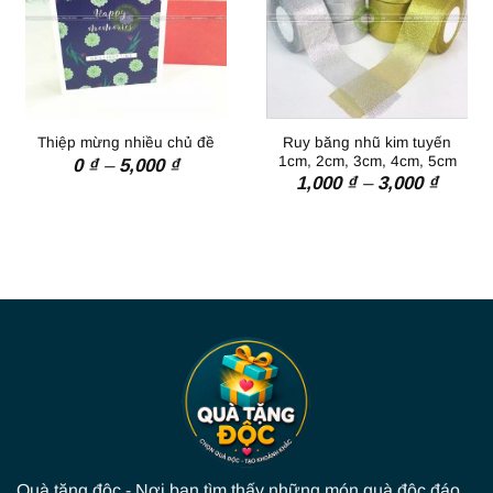
Ruy băng nhũ kim tuyến
Thiệp mừng nhiều chủ đề
1cm, 2cm, 3cm, 4cm, 5cm
Khoảng
0
₫
–
5,000
₫
Khoản
giá:
1,000
₫
–
3,000
₫
giá:
từ
từ
0 ₫
1,000 
đến
đến
5,000 ₫
3,000 
Quà tặng độc - Nơi bạn tìm thấy những món quà độc đáo,