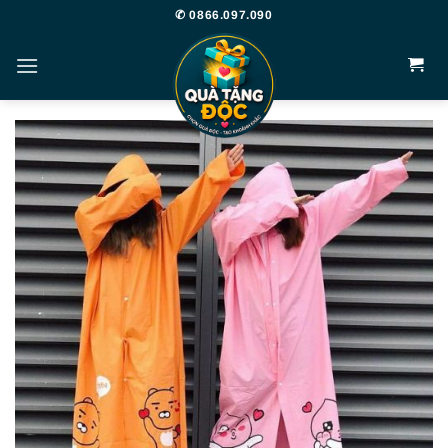
Bỏ
✆ 0866.097.090
qua
nội
dung