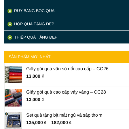
RUY BĂNG BỌC QUÀ
HỘP QUÀ TẶNG ĐẸP
THIỆP QUÀ TẶNG ĐẸP
SẢN PHẨM MỚI NHẤT
Giấy gói quà vân sò nổi cao cấp – CC26
13,000
₫
Giấy gói quà cao cấp vảy vàng – CC28
13,000
₫
Set quà tặng bịt mắt ngủ và sáp thơm
Khoảng
135,000
₫
–
182,000
₫
giá: