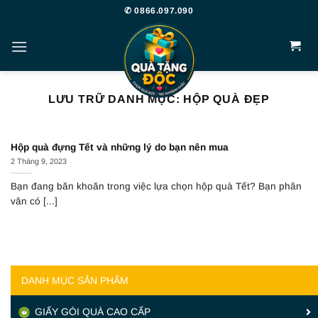
Bỏ
✆ 0866.097.090
qua
nội
dung
LƯU TRỮ DANH MỤC:
HỘP QUÀ ĐẸP
Hộp quà đựng Tết và những lý do bạn nên mua
2 Tháng 9, 2023
Bạn đang băn khoăn trong việc lựa chọn hộp quà Tết? Bạn phân
vân có [...]
DANH MỤC SẢN PHẨM
GIẤY GÓI QUÀ CAO CẤP