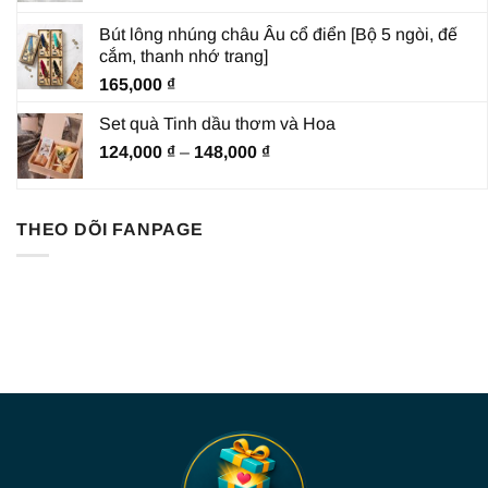
từ
Bút lông nhúng châu Âu cổ điển [Bộ 5 ngòi, đế
135,000 ₫
cắm, thanh nhớ trang]
đến
165,000
₫
182,000 ₫
Set quà Tinh dầu thơm và Hoa
Khoảng
124,000
₫
–
148,000
₫
giá:
từ
124,000 ₫
THEO DÕI FANPAGE
đến
148,000 ₫